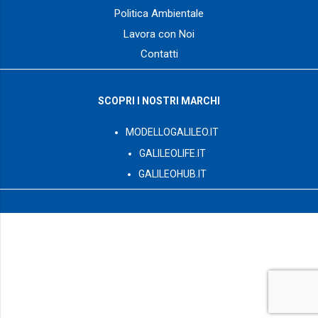
Politica Ambientale
Lavora con Noi
Contatti
SCOPRI I NOSTRI MARCHI
MODELLOGALILEO.IT
GALILEOLIFE.IT
GALILEOHUB.IT
© 2003 – 2026 GalileoPro S.p.A. tutti i diritti riservati – Via G.
Romano Z.I. L.44/B int.12 – 73024 – Maglie (LE) P. Iva:
IT04450230752 – Numero REA: LE – 292714
Capitale Sociale sottoscritto e interamente versato
2.000.000,00 €