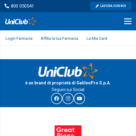
800 050541
LAVORA CON NOI
Login Farmacie
Affilia la tua Farmacia
La Mia Card
è un brand di proprietà di GalileoPro S.p.A.
Seguici sui Social
I Riconoscimenti e le certificazioni di GalileoPro S.p.A.