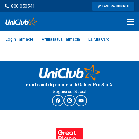
800 050541
LAVORA CON NOI
Login Farmacie
Affilia la tua Farmacia
La Mia Card
è un brand di proprietà di GalileoPro S.p.A.
Seguici sui Social
I Riconoscimenti e le certificazioni di GalileoPro S.p.A.