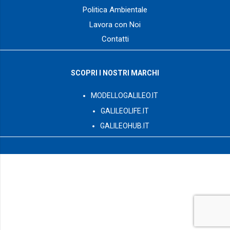
Politica Ambientale
Lavora con Noi
Contatti
SCOPRI I NOSTRI MARCHI
MODELLOGALILEO.IT
GALILEOLIFE.IT
GALILEOHUB.IT
© 2003 – 2026 GalileoPro S.p.A. tutti i diritti riservati – Via G.
Romano Z.I. L.44/B int.12 – 73024 – Maglie (LE) P. Iva:
IT04450230752 – Numero REA: LE – 292714
Capitale Sociale sottoscritto e interamente versato
2.000.000,00 €