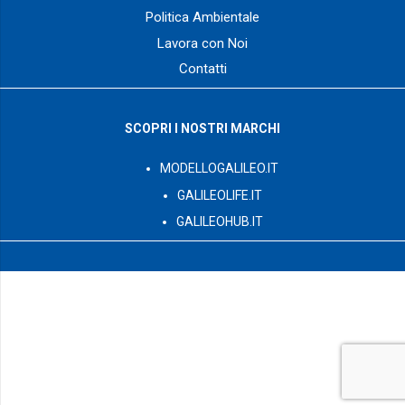
Politica Ambientale
Lavora con Noi
Contatti
SCOPRI I NOSTRI MARCHI
MODELLOGALILEO.IT
GALILEOLIFE.IT
GALILEOHUB.IT
© 2003 – 2026 GalileoPro S.p.A. tutti i diritti riservati – Via G.
Romano Z.I. L.44/B int.12 – 73024 – Maglie (LE) P. Iva:
IT04450230752 – Numero REA: LE – 292714
Capitale Sociale sottoscritto e interamente versato
2.000.000,00 €