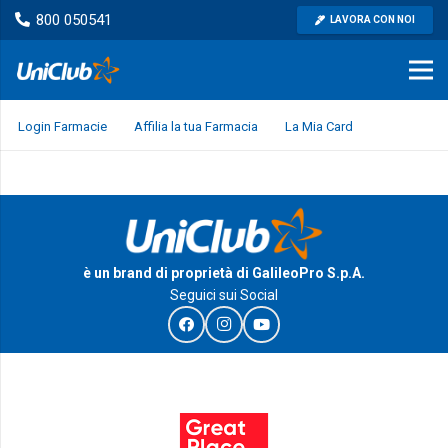
800 050541
LAVORA CON NOI
Login Farmacie
Affilia la tua Farmacia
La Mia Card
è un brand di proprietà di GalileoPro S.p.A.
Seguici sui Social
I Riconoscimenti e le certificazioni di GalileoPro S.p.A.