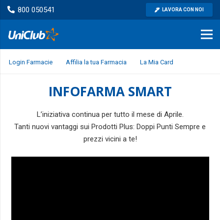
800 050541
LAVORA CON NOI
Login Farmacie
Affilia la tua Farmacia
La Mia Card
INFOFARMA SMART
L’iniziativa continua per tutto il mese di Aprile.
Tanti nuovi vantaggi sui Prodotti Plus: Doppi Punti Sempre e
prezzi vicini a te!