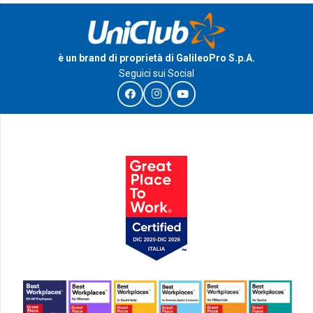
è un brand di proprietà di GalileoPro S.p.A.
Seguici sui Social
I Riconoscimenti e le certificazioni di GalileoPro S.p.A.