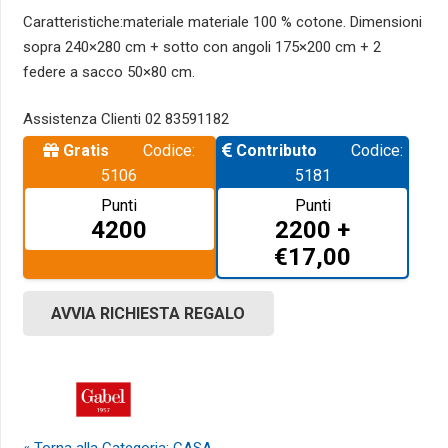
Caratteristiche:materiale materiale 100 % cotone. Dimensioni
sopra 240×280 cm + sotto con angoli 175×200 cm + 2
federe a sacco 50×80 cm.
Assistenza Clienti 02 83591182
Codice:
Codice:
5106
5181
Punti
Punti
4200
2200 +
€
17,00
AVVIA RICHIESTA REGALO
« Torna alla Categoria: CASA