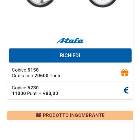
RICHIEDI
This
Codice
5158
product
Gratis con
20600
Punti
has
Codice
5230
multiple
11000
Punti +
€
80,00
variants.
The
options
PRODOTTO INGOMBRANTE
may
be
chosen