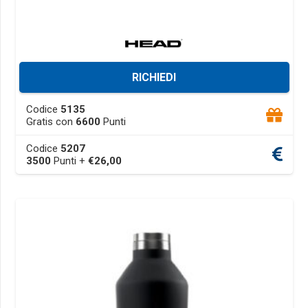
RICHIEDI
This
Codice
5135
product
Gratis con
6600
Punti
has
Codice
5207
multiple
3500
Punti +
€
26,00
variants.
The
options
may
be
chosen
on
the