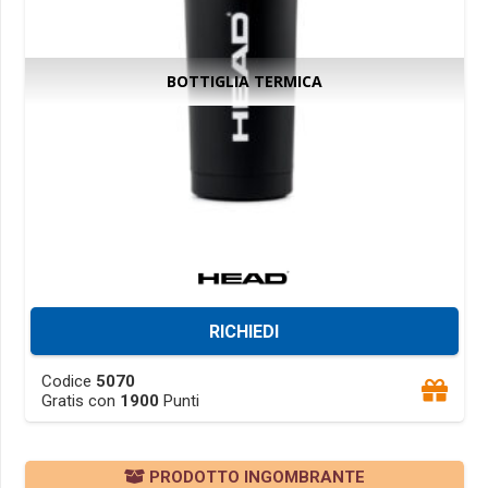
product
page
BOTTIGLIA TERMICA
RICHIEDI
This
Codice
5070
product
Gratis con
1900
Punti
has
multiple
PRODOTTO INGOMBRANTE
variants.