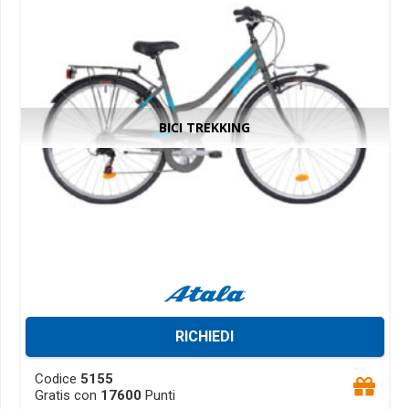
on
the
product
page
BICI TREKKING
RICHIEDI
This
Codice
5155
product
Gratis con
17600
Punti