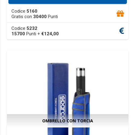
This
Codice
5160
product
Gratis con
30400
Punti
has
Codice
5232
multiple
15700
Punti +
€
124,00
variants.
The
options
may
be
chosen
on
the
product
page
OMBRELLO CON TORCIA