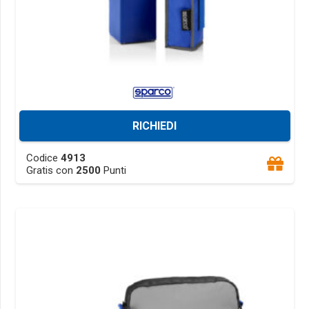
RICHIEDI
This
Codice
4913
product
Gratis con
2500
Punti
has
multiple
variants.
The
options
may
be
chosen