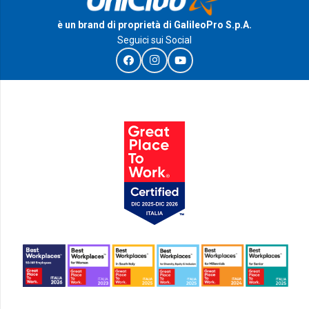
chosen
on
è un brand di proprietà di GalileoPro S.p.A.
Seguici sui Social
the
product
page
I Riconoscimenti e le certificazioni di GalileoPro S.p.A.