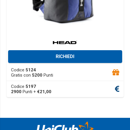
RICHIEDI
This
Codice
5124
product
Gratis con
5200
Punti
has
Codice
5197
multiple
2900
Punti +
€
21,00
variants.
The
options
may
be