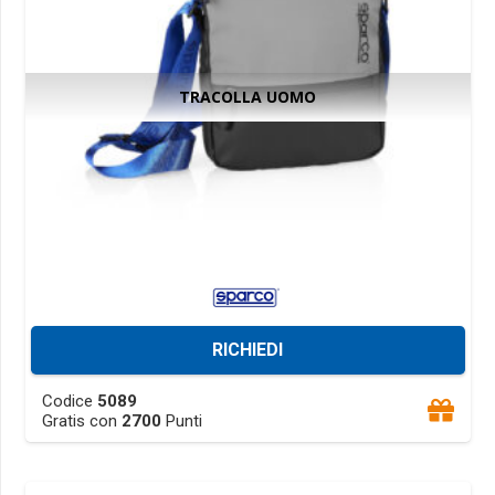
on
the
product
TRACOLLA UOMO
page
RICHIEDI
This
Codice
5089
product
Gratis con
2700
Punti
has
multiple