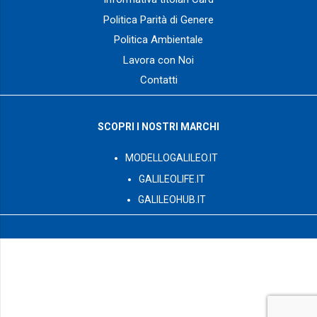
Politica Parità di Genere
Politica Ambientale
Lavora con Noi
Contatti
SCOPRI I NOSTRI MARCHI
MODELLOGALILEO.IT
GALILEOLIFE.IT
GALILEOHUB.IT
© 2003 – 2026 GalileoPro S.p.A. tutti i diritti riservati – Via G.
Romano Z.I. L.44/B int.12 – 73024 – Maglie (LE) P. Iva:
IT04450230752 – Numero REA: LE – 292714
Capitale Sociale sottoscritto e interamente versato