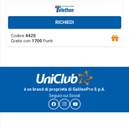
RICHIEDI
This
Codice
4420
product
Gratis con
1700
Punti
has
multiple
variants.
The
options
may
è un brand di proprietà di GalileoPro S.p.A.
be
Seguici sui Social
chosen
on
the
product
I Riconoscimenti e le certificazioni di GalileoPro S.p.A.
page