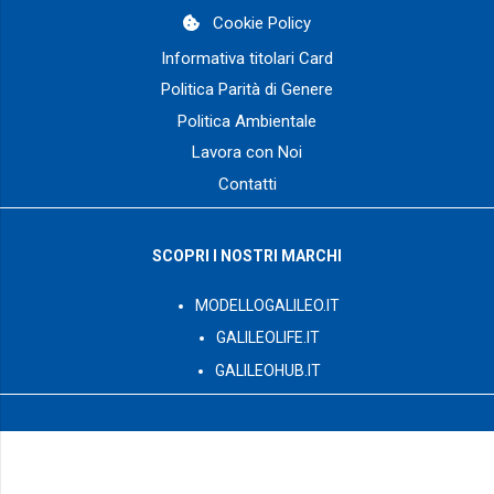
Cookie Policy
Informativa titolari Card
Politica Parità di Genere
Politica Ambientale
Lavora con Noi
Contatti
SCOPRI I NOSTRI MARCHI
MODELLOGALILEO.IT
GALILEOLIFE.IT
GALILEOHUB.IT
© 2003 – 2026 GalileoPro S.p.A. tutti i diritti riservati – Via G.
Romano Z.I. L.44/B int.12 – 73024 – Maglie (LE) P. Iva: