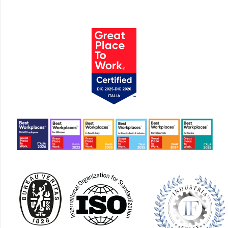
I Riconoscimenti e le certificazioni di GalileoPro S.p.A.