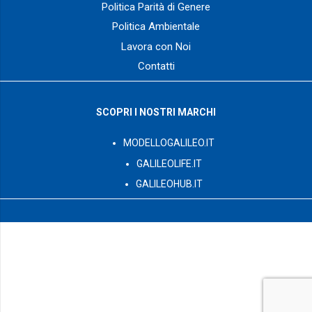
Politica Parità di Genere
Politica Ambientale
Lavora con Noi
Contatti
SCOPRI I NOSTRI MARCHI
MODELLOGALILEO.IT
GALILEOLIFE.IT
GALILEOHUB.IT
© 2003 – 2026 GalileoPro S.p.A. tutti i diritti riservati – Via G.
Romano Z.I. L.44/B int.12 – 73024 – Maglie (LE) P. Iva:
IT04450230752 – Numero REA: LE – 292714
Capitale Sociale sottoscritto e interamente versato
2.000.000,00 €