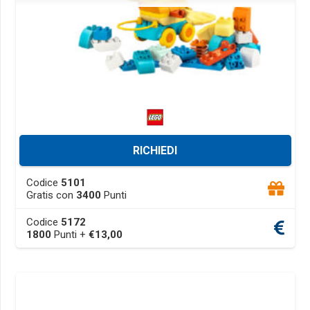
RICHIEDI
This
Codice
5101
product
Gratis con
3400
Punti
has
Codice
5172
multiple
1800
Punti +
€
13,00
variants.
The
options
may