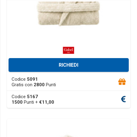
RICHIEDI
This
Codice
5091
product
Gratis con
2800
Punti
has
Codice
5167
multiple
1500
Punti +
€
11,00
variants.
The
options
may