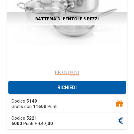
page
BATTERIA DI PENTOLE 5 PEZZI
RICHIEDI
This
Codice
5149
product
Gratis con
11600
Punti
has
Codice
5221
multiple
6000
Punti +
€
47,00
variants.