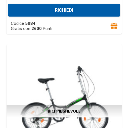
RICHIEDI
This
Codice
5084
product
Gratis con
2600
Punti
has
multiple
variants.
The
options
may
be
chosen
on
the
product
BICI PIEGHEVOLE
page