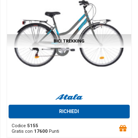
on
the
product
page
BICI TREKKING
RICHIEDI
This
Codice
5155
product
Gratis con
17600
Punti