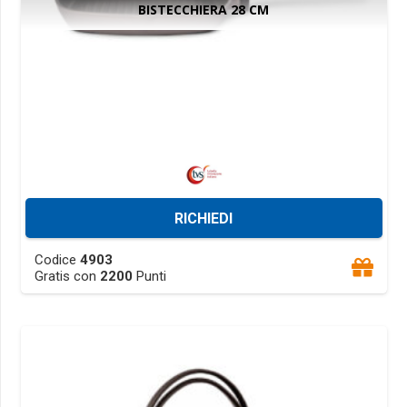
BISTECCHIERA 28 CM
page
RICHIEDI
This
Codice
4903
product
Gratis con
2200
Punti
has
multiple
variants.
The
options