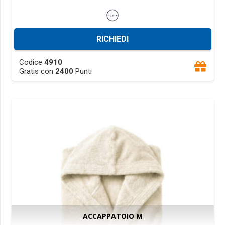
RICHIEDI
This
Codice
4910
product
Gratis con
2400
Punti
has
multiple
variants.
The
options
may
be
chosen
on
the
product
ACCAPPATOIO M
page