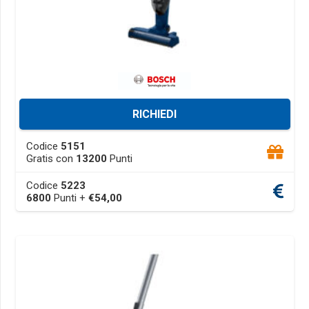
RICHIEDI
This
Codice
5151
product
Gratis con
13200
Punti
has
Codice
5223
multiple
6800
Punti +
€
54,00
variants.
The
options
may
be
chosen