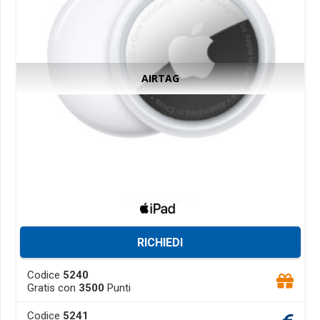
the
product
page
AIRTAG
RICHIEDI
This
Codice
5240
product
Gratis con
3500
Punti
has
Codice
5241