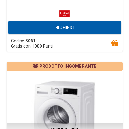
RICHIEDI
This
Codice
5061
product
Gratis con
1000
Punti
has
multiple
PRODOTTO INGOMBRANTE
variants.
The
options
may
be
chosen
on
the
product