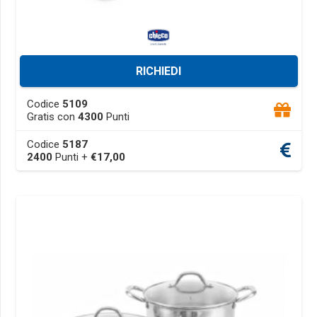
RICHIEDI
This
Codice
5109
product
Gratis con
4300
Punti
has
Codice
5187
multiple
2400
Punti +
€
17,00
variants.
The
options
may
be
chosen
on
the
product