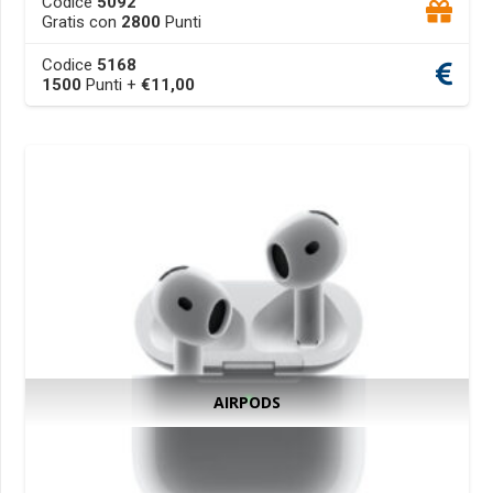
Codice
5092
product
Gratis con
2800
Punti
has
Codice
5168
multiple
1500
Punti +
€
11,00
variants.
The
options
may
be
chosen
on
the
product
page
AIRPODS