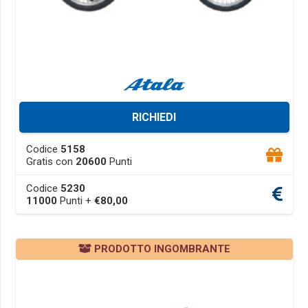
RICHIEDI
This
Codice
5158
product
Gratis con
20600
Punti
has
Codice
5230
multiple
11000
Punti +
€
80,00
variants.
The
options
PRODOTTO INGOMBRANTE
may
be
chosen