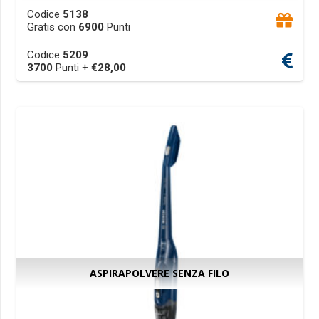
This
Codice
5138
product
Gratis con
6900
Punti
has
Codice
5209
multiple
3700
Punti +
€
28,00
variants.
The
options
may
be
chosen
on
the
product
page
ASPIRAPOLVERE SENZA FILO