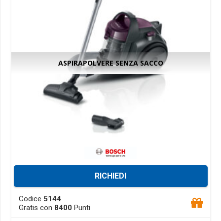
on
the
product
page
ASPIRAPOLVERE SENZA SACCO
RICHIEDI
This
Codice
5144
product
Gratis con
8400
Punti
has