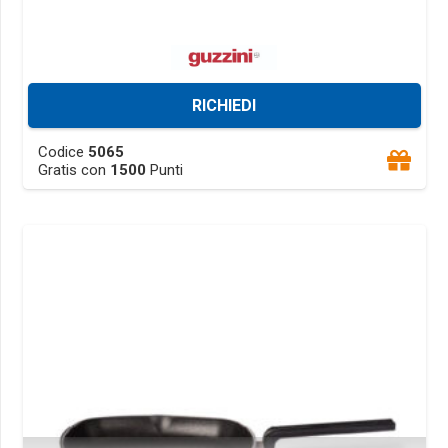
RICHIEDI
This
Codice
5065
product
Gratis con
1500
Punti
has
multiple
variants.
The
options
may
be
chosen
on
the
product