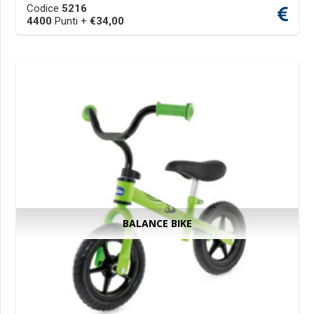
Codice
5216
multiple
4400
Punti +
€
34,00
variants.
The
options
may
be
chosen
on
the
product
page
BALANCE BIKE