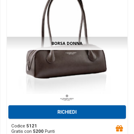
may
be
chosen
on
the
product
BORSA DONNA
page
RICHIEDI
This
Codice
5121
product
Gratis con
5200
Punti