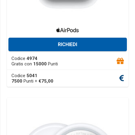
RICHIEDI
This
Codice
4974
product
Gratis con
15000
Punti
has
Codice
5041
multiple
7500
Punti +
€
75,00
variants.
The
options
may
be
chosen
on