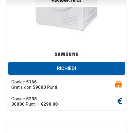
ASCIUGATRICE
page
RICHIEDI
This
Codice
5166
product
Gratis con
59000
Punti
has
Codice
5238
multiple
30000
Punti +
€
290,00
variants.
The
options
may