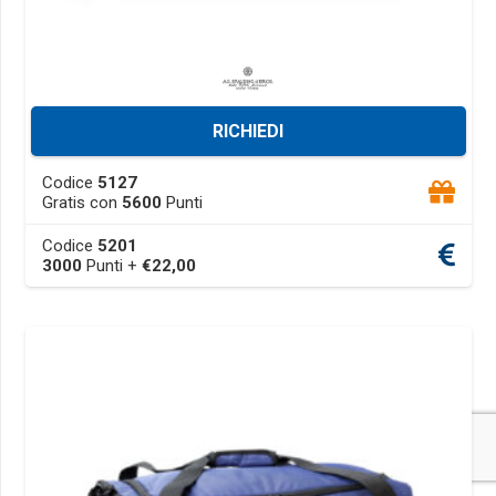
RICHIEDI
This
Codice
5127
product
Gratis con
5600
Punti
has
Codice
5201
multiple
3000
Punti +
€
22,00
variants.
The
options
may
be
chosen
on
the